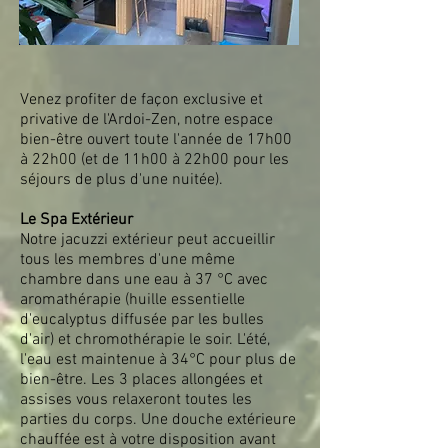
Venez profiter de façon exclusive et
privative de l'Ardoi-Zen, notre espace
bien-être ouvert toute l'année de 17h00
à 22h00 (et de 11h00 à 22h00 pour les
séjours de plus d'une nuitée).
Le Spa Extérieur
Notre jacuzzi extérieur peut accueillir
tous les membres d'une même
chambre dans une eau à 37 °C avec
aromathérapie (huille essentielle
d'eucalyptus diffusée par les bulles
d'air) et chromothérapie le soir. L'été,
l'eau est maintenue à 34°C pour plus de
bien-être. Les 3 places allongées et
assises vous relaxeront toutes les
parties du corps. Une douche extérieure
chauffée est à votre disposition avant