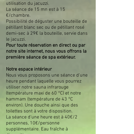
utilisation du jacuzzi.
La séance de 15 mn est à 15
€/chambre.
Possibilité de déguster une bouteille de
pétillant blanc sec ou de pétillant rosé
demi-sec à 29€ la bouteille, servie dans
le jacuzzi.
Pour toute réservation en direct ou par
notre site internet, nous vous offrons la
première séance de spa extérieur.
Notre espace intérieur
Nous vous proposons une séance d'une
heure pendant laquelle vous pourrez
utiliser notre sauna infrarouge
(température maxi de 60 °C) et notre
hammam (température de 43 °C
environ). Une douche ainsi que des
toilettes sont à votre disposition.
La séance d'une heure est à 40€/2
personnes, 10€/personne
supplémentaire. Eau fraîche à