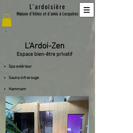
L'ardoisière
Maison d'hôtes et d'amis à Locquirec
L'Ardoi-Zen
Espace bien-être privatif
Spa extérieur
Sauna infrarouge
Hammam